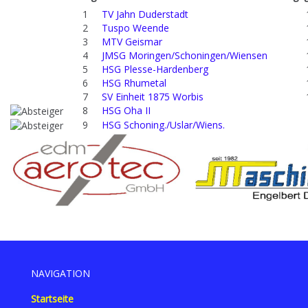
1
TV Jahn Duderstadt
2
Tuspo Weende
3
MTV Geismar
4
JMSG Moringen/Schoningen/Wiensen
5
HSG Plesse-Hardenberg
6
HSG Rhumetal
7
SV Einheit 1875 Worbis
8
HSG Oha II
9
HSG Schoning./Uslar/Wiens.
NAVIGATION
Startseite