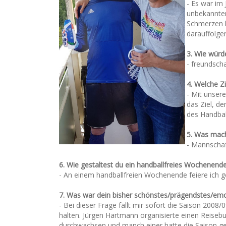
- Es war im
unbekannten
Schmerzen k
darauffolge
3. Wie würde
- freundscha
4. Welche Z
- Mit unser
das Ziel, d
des Handbal
5. Was mach
- Mannschaf
6. Wie gestaltest du ein handballfreies Wochenend
- An einem handballfreien Wochenende feiere ich g
7. Was war dein bisher schönstes/prägendstes/emot
- Bei dieser Frage fällt mir sofort die Saison 2008
halten. Jürgen Hartmann organisierte einen Reisebus
durchwachsen und manch einer hatte die Saison gei