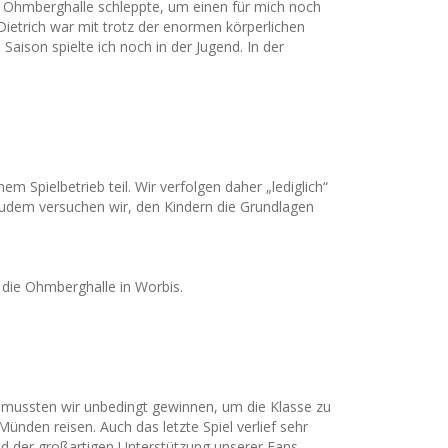
ie Ohmberghalle schleppte, um einen für mich noch
Dietrich war mit trotz der enormen körperlichen
aison spielte ich noch in der Jugend. In der
 Spielbetrieb teil. Wir verfolgen daher „lediglich“
Zudem versuchen wir, den Kindern die Grundlagen
 die Ohmberghalle in Worbis.
tag mussten wir unbedingt gewinnen, um die Klasse zu
ünden reisen. Auch das letzte Spiel verlief sehr
nd der großartigen Unterstützung unserer Fans