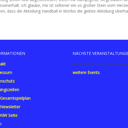
lassenerhalt. Ich glaube, mir ist seltener ein so großer Stein vom Her
, dass die Abteilung Handball in Worbis die geilste Abteilung überhau
ORMATIONEN
NÄCHSTE VERANSTALTUNG
akt
Aktuell sind keine Termine vo
ressum
weitere Events
nschutz
ningszeiten
Gesamtspielplan
Newsletter
 HIW Seite
n