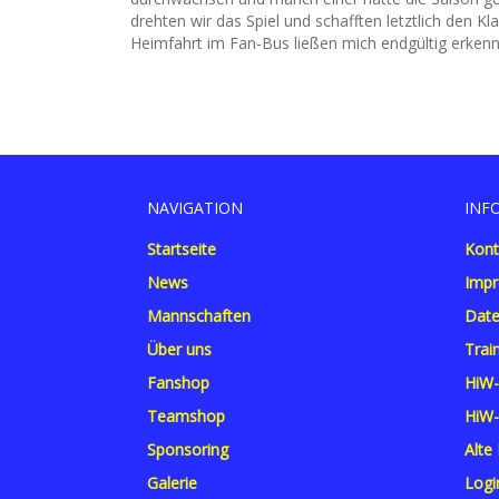
drehten wir das Spiel und schafften letztlich den K
Heimfahrt im Fan-Bus ließen mich endgültig erkennen
NAVIGATION
INF
Startseite
Kont
News
Imp
Mannschaften
Date
Über uns
Trai
Fanshop
HiW-
Teamshop
HiW-
Sponsoring
Alte
Galerie
Logi