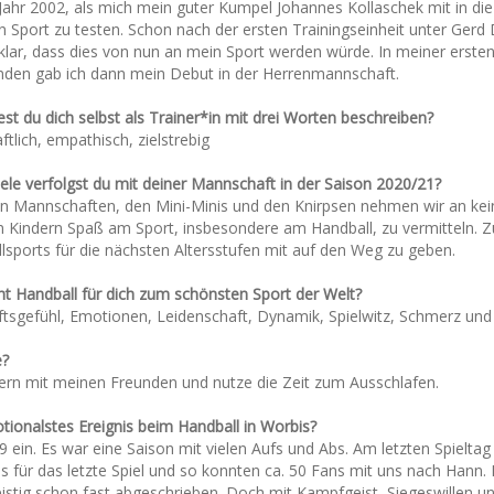
 Jahr 2002, als mich mein guter Kumpel Johannes Kollaschek mit in d
 Sport zu testen. Schon nach der ersten Trainingseinheit unter Gerd 
lar, dass dies von nun an mein Sport werden würde. In meiner ersten S
nden gab ich dann mein Debut in der Herrenmannschaft.
st du dich selbst als Trainer*in mit drei Worten beschreiben?
ftlich, empathisch, zielstrebig
iele verfolgst du mit deiner Mannschaft in der Saison 2020/21?
en Mannschaften, den Mini-Minis und den Knirpsen nehmen wir an keinem
en Kindern Spaß am Sport, insbesondere am Handball, zu vermitteln. 
lsports für die nächsten Altersstufen mit auf den Weg zu geben.
t Handball für dich zum schönsten Sport der Welt?
tsgefühl, Emotionen, Leidenschaft, Dynamik, Spielwitz, Schmerz und
e?
ern mit meinen Freunden und nutze die Zeit zum Ausschlafen.
ionalstes Ereignis beim Handball in Worbis?
/09 ein. Es war eine Saison mit vielen Aufs und Abs. Am letzten Spiel
 für das letzte Spiel und so konnten ca. 50 Fans mit uns nach Hann. M
stig schon fast abgeschrieben. Doch mit Kampfgeist, Siegeswillen u