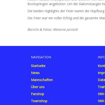
Bockspringen angeboten. Um die Slalomstangen heru
Die beiden Highlights der Feier waren die Hüpfburg
Die Feier war ein voller Erfolg und die gesamte M
Bericht & Fotos: Melanie Janitzki
NAVIGATION
INF
Startseite
Kont
News
Imp
Mannschaften
Date
Über uns
Trai
Fanshop
HiW-
Teamshop
HiW-