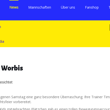
News
Mannschaften
Über uns
Fanshop
s Worbis
esichtet
angenen Samstag eine ganz besondere Überraschung. Ihre Trainer Ti
htsfeier vorbereitet.
Kids mitgebrachten Plätzchen gab es einen tollen Bewegungsparcour