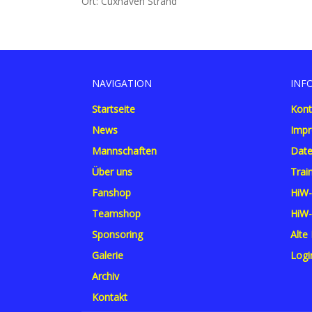
Ort: Cuxhaven Strand
NAVIGATION
INF
Startseite
Kont
News
Imp
Mannschaften
Date
Über uns
Trai
Fanshop
HiW-
Teamshop
HiW-
Sponsoring
Alte
Galerie
Logi
Archiv
Kontakt