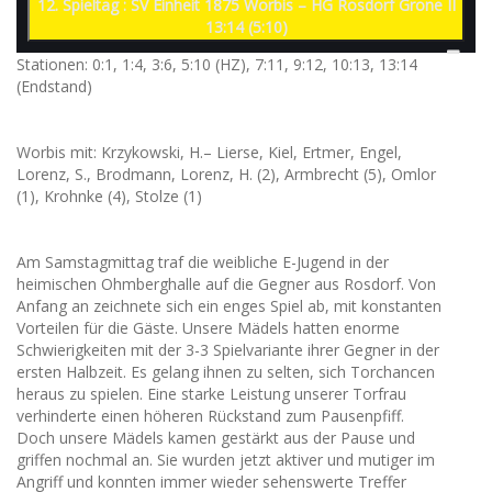
12. Spieltag : SV Einheit 1875 Worbis – HG Rosdorf Grone II
13:14 (5:10)
Stationen: 0:1, 1:4, 3:6, 5:10 (HZ), 7:11, 9:12, 10:13, 13:14
(Endstand)
Worbis mit: Krzykowski, H.– Lierse, Kiel, Ertmer, Engel,
Lorenz, S., Brodmann, Lorenz, H. (2), Armbrecht (5), Omlor
(1), Krohnke (4), Stolze (1)
Am Samstagmittag traf die weibliche E-Jugend in der
heimischen Ohmberghalle auf die Gegner aus Rosdorf. Von
Anfang an zeichnete sich ein enges Spiel ab, mit konstanten
Vorteilen für die Gäste. Unsere Mädels hatten enorme
Schwierigkeiten mit der 3-3 Spielvariante ihrer Gegner in der
ersten Halbzeit. Es gelang ihnen zu selten, sich Torchancen
heraus zu spielen. Eine starke Leistung unserer Torfrau
verhinderte einen höheren Rückstand zum Pausenpfiff.
Doch unsere Mädels kamen gestärkt aus der Pause und
griffen nochmal an. Sie wurden jetzt aktiver und mutiger im
Angriff und konnten immer wieder sehenswerte Treffer