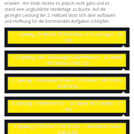
erzielen. Am Ende reichte es jedoch nicht ganz und es
stand eine unglückliche Niederlage zu Buche. Auf die
gezeigte Leistung der 2. Halbzeit lässt sich aber aufbauen
und Hoffnung für die kommenden Aufgaben schöpfen.
11. Spieltag : SV Einheit 1875 Worbis- MTV Moringen 12:6
(3:1)
10. Spieltag : HSG Schoningen/Uslar/Wiensen - SV Einheit
1875 Worbis 10:18 (5:5)
9. Spieltag : HG Rosdorf Grone II - SV Einheit 1875 Worbis
13:9 (10:4)
8. Spieltag : Northeimer HC – SV Einheit 1875 Worbis 11:7
(4:1)
7. Spieltag : SV Einheit 1875 Worbis – HG Rosdorf-Grone
9:26 (2:14)