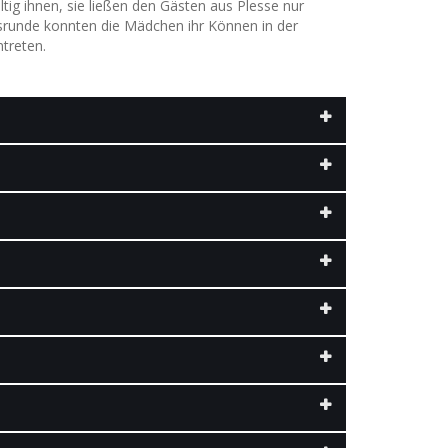
tig ihnen, sie ließen den Gästen aus Plesse nur
nsrunde konnten die Mädchen ihr Können in der
ntreten.