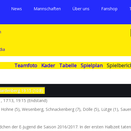
News
Mannschaften
Über uns
Fanshop
Teamfoto
Kader
Tabelle
Spielplan
Spielberic
8. Spieltag : SV Einheit 1875 Worbis – HSG Plesse-Hardenberg 19:15 (10:8)
11, 17:13, 19:15 (Endstand)
, Hohne (5), Wesenberg, Schnackenberg (7), Dölle (5), Lütge (1), Saue
hen der E-Jugend die Saison 2016/2017. In der ersten Halbzeit taten