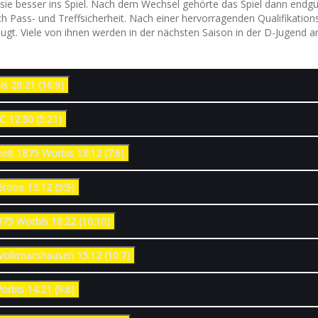
 sie besser ins Spiel. Nach dem Wechsel gehörte das Spiel dann endgül
h Pass- und Treffsicherheit. Nach einer hervorragenden Qualifikatio
ugt. Viele von ihnen werden in der nächsten Saison in der D-Jugend a
7. Spieltag : Northeimer HC – SV Einheit 1875 Worbis 28:21 (16:9)
6. Spieltag : SV Einheit 1875 Worbis - Northeimer HC 12:30 (5:21)
5. Spieltag : JSG Münden/Volkmarshausen – SV Einheit 1875 Worbis 18:12 (7:6)
4. Spieltag : SV Einheit 1875 Worbis – HG Rosdorf-Grone 13:12 (5:9)
3. Spieltag : HSG Plesse-Hardenberg – SV Einheit 1875 Worbis 18:22 (10:10)
2. Spieltag : SV Einheit 1875 Worbis – JSG Münden/Volkmarshausen 15:12 (10:7)
1. Spieltag : HG Rosdorf-Grone – SV Einheit 1875 Worbis 14:21 (9:6)