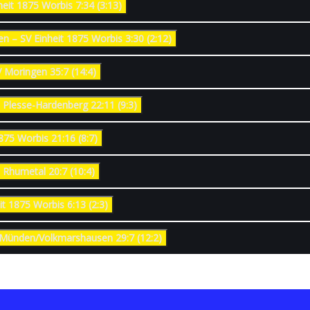
8. Spieltag Vorrunde: HG Rosdorf-Grone II – SV Einheit 1875 Worbis 7:34 (3:13)
Uslar/Wiensen – SV Einheit 1875 Worbis 3:30 (2:12)
bis – MTV Moringen 35:7 (14:4)
orbis – HSG Plesse-Hardenberg 22:11 (9:3)
Einheit 1875 Worbis 21:16 (8:7)
bis – HSG Rhumetal 20:7 (10:4)
 SV Einheit 1875 Worbis 6:13 (2:3)
 Worbis – JSG Münden/Volkmarshausen 29:7 (12:2)